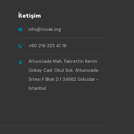
İletişim
info@tovak.org
+90 216 325 41 16
Altunizade Mah. Fahrettin Kerim
Gökay Cad. Okul Sok. Altunizade
Sitesi F Blok D.1 34662 Üsküdar -
İstanbul