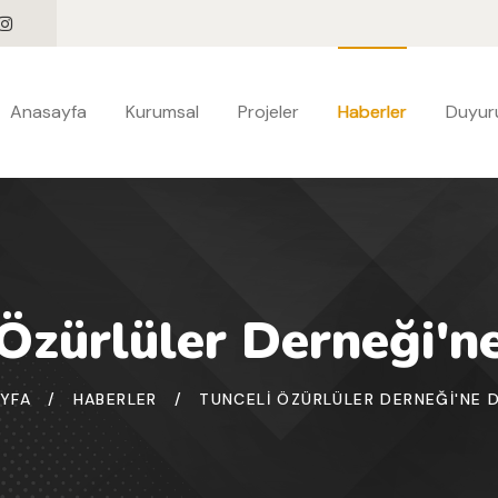
Anasayfa
Kurumsal
Projeler
Haberler
Duyuru
 Özürlüler Derneği'n
YFA
/
HABERLER
/
TUNCELI ÖZÜRLÜLER DERNEĞI'NE 