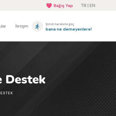
TR
|
EN
Bağış Yap
Şimdi harekete geç
lar
İletişim
bana ne demeyenlere!
e Destek
DESTEK