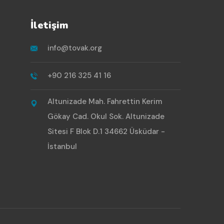
İletişim
info@tovak.org
+90 216 325 41 16
Altunizade Mah. Fahrettin Kerim
Gökay Cad. Okul Sok. Altunizade
Sitesi F Blok D.1 34662 Üsküdar -
İstanbul