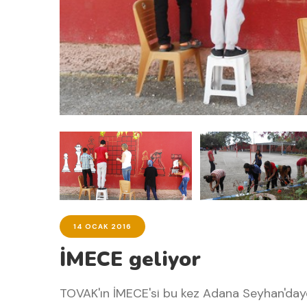
14 OCAK 2016
İMECE geliyor
TOVAK'ın İMECE'si bu kez Adana Seyhan'dayd