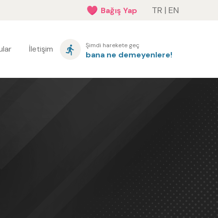
TR
|
EN
Bağış Yap
Şimdi harekete geç
lar
İletişim
bana ne demeyenlere!