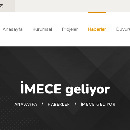
Anasayfa
Kurumsal
Projeler
Haberler
Duyuru
İMECE geliyor
ANASAYFA
/
HABERLER
/
İMECE GELIYOR