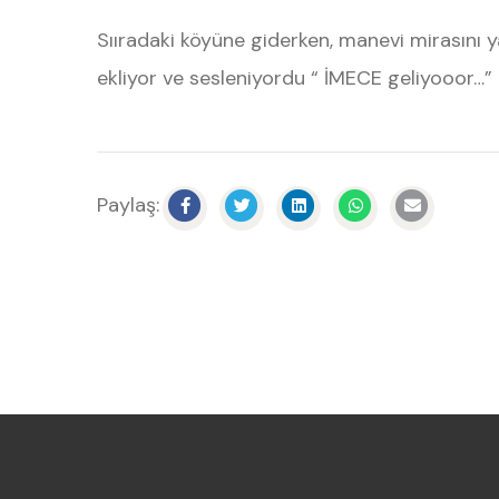
Sııradaki köyüne giderken, manevi mirasını y
ekliyor ve sesleniyordu “ İMECE geliyooor…”
Paylaş: