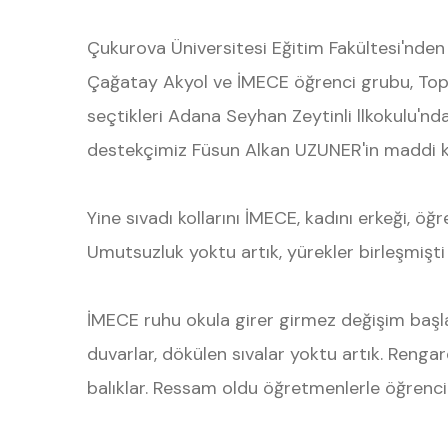
Çukurova Üniversitesi Eğitim Fakültesi'nden Y
Çağatay Akyol ve İMECE öğrenci grubu, To
seçtikleri Adana Seyhan Zeytinli llkokulu'n
destekçimiz Füsun Alkan UZUNER'in maddi k
Yine sıvadı kollarını İMECE, kadını erkeği, öğ
Umutsuzluk yoktu artık, yürekler birleşmişti 
İMECE ruhu okula girer girmez değişim başlam
duvarlar, dökülen sıvalar yoktu artık. Rengar
balıklar. Ressam oldu öğretmenlerle öğrencile