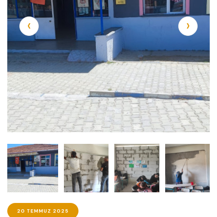
‹
›
20 TEMMUZ 2025