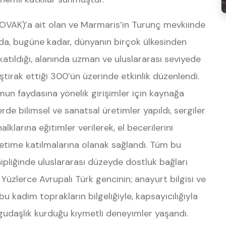
TOVAK)’a ait olan ve Marmaris’in Turunç mevkiinde
’da, bugüne kadar, dünyanın birçok ülkesinden
 katıldığı, alanında uzman ve uluslararası seviyede
ştirak ettiği 300’ün üzerinde etkinlik düzenlendi.
umun faydasına yönelik girişimler için kaynağa
rde bilimsel ve sanatsal üretimler yapıldı, sergiler
lklarına eğitimler verilerek, el becerilerini
üretime katılmalarına olanak sağlandı. Tüm bu
hipliğinde uluslararası düzeyde dostluk bağları
u. Yüzlerce Avrupalı Türk gencinin; anayurt bilgisi ve
 bu kadim toprakların bilgeliğiyle, kapsayıcılığıyla
ygudaşlık kurduğu kıymetli deneyimler yaşandı.