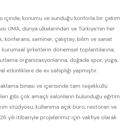
ası içinde, konumu ve sunduğu konforla bir çekim
si UMA, dünya ülkelerinden ve Türkiye’nin her
ek, konferans, seminer, çalıştay, bilim ve sanat
te, kurumsal şirketlerin dönemsel toplantılarına,
 kutlama organizasyonlarına, doğada spor, yoga,
al etkinliklere de ev sahipliği yapmıştır.
onaklama binası ve içerisinde tam teşekküllü
leri gibi çok amaçlı salonların bulunduğu eğitim
çekim stüdyosu, kullanıma açık büro, restoran ve
6 yılı itibariyle projelerimiz için vakfiye olarak