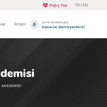
TR
|
EN
Bağış Yap
Şimdi harekete geç
lar
İletişim
bana ne demeyenlere!
ademisi
 AKADEMISI