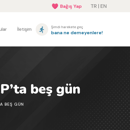
TR
|
EN
Bağış Yap
Şimdi harekete geç
lar
İletişim
bana ne demeyenlere!
AP’ta beş gün
TA BEŞ GÜN