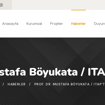
Anasayfa
Kurumsal
Projeler
Haberler
Duyuru
stafa Böyukata / IT
/
HABERLER
/
PROF. DR. MUSTAFA BÖYUKATA / ITAP’