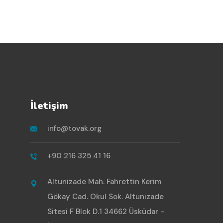
İletişim
info@tovak.org
+90 216 325 41 16
Altunizade Mah. Fahrettin Kerim
Gökay Cad. Okul Sok. Altunizade
Sitesi F Blok D.1 34662 Üsküdar -