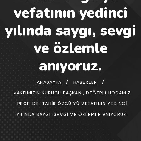
vefatının yedinci
yılında saygı, sevgi
ve özlemle
anıyoruz.
ANASAYFA
/
HABERLER
/
VAKFIMIZIN KURUCU BAŞKANI, DEĞERLI HOCAMIZ
PROF. DR. TAHIR ÖZGÜ’YÜ VEFATININ YEDINCI
YILINDA SAYGI, SEVGI VE ÖZLEMLE ANIYORUZ.