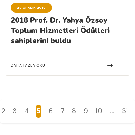
20 ARALIK 2018
2018 Prof. Dr. Yahya Özsoy
Toplum Hizmetleri Ödülleri
sahiplerini buldu
DAHA FAZLA OKU
2
3
4
5
6
7
8
9
10
...
31