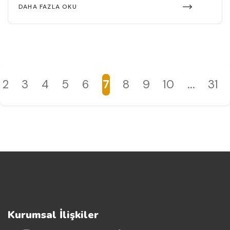
DAHA FAZLA OKU
2
3
4
5
6
7
8
9
10
...
31
Kurumsal İlişkiler