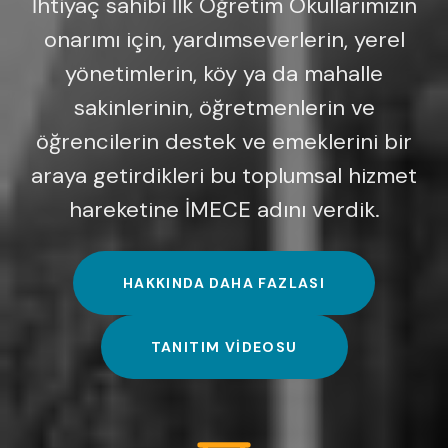
İhtiyaç sahibi İlk Öğretim Okullarımızın
onarımı için, yardımseverlerin, yerel
yönetimlerin, köy ya da mahalle
sakinlerinin, öğretmenlerin ve
öğrencilerin destek ve emeklerini bir
araya getirdikleri bu toplumsal hizmet
hareketine İMECE adını verdik.
HAKKINDA DAHA FAZLASI
TANITIM VIDEOSU