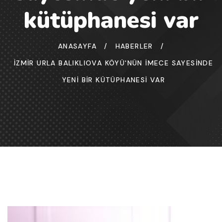
kütüphanesi var
ANASAYFA
/
HABERLER
/
İZMIR URLA BALIKLIOVA KÖYÜ'NÜN İMECE SAYESINDE
YENI BIR KÜTÜPHANESI VAR