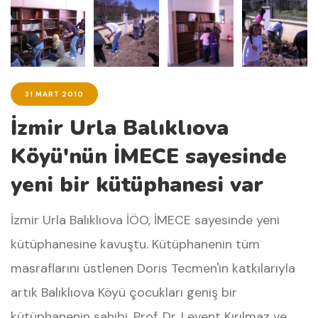
31 MART 2010
İzmir Urla Balıklıova
Köyü'nün İMECE sayesinde
yeni bir kütüphanesi var
İzmir Urla Balıklıova İÖO, İMECE sayesinde yeni
kütüphanesine kavuştu. Kütüphanenin tüm
masraflarını üstlenen Doris Tecmen'in katkılarıyla
artık Balıklıova Köyü çocukları geniş bir
kütüphanenin sahibi. Prof. Dr. Levent Kırılmaz ve