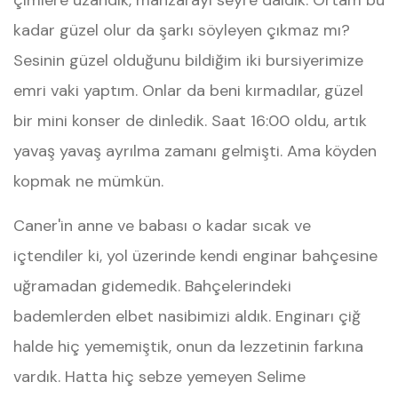
çimlere uzandık, manzarayı seyre daldık. Ortam bu
kadar güzel olur da şarkı söyleyen çıkmaz mı?
Sesinin güzel olduğunu bildiğim iki bursiyerimize
emri vaki yaptım. Onlar da beni kırmadılar, güzel
bir mini konser de dinledik. Saat 16:00 oldu, artık
yavaş yavaş ayrılma zamanı gelmişti. Ama köyden
kopmak ne mümkün.
Caner'in anne ve babası o kadar sıcak ve
içtendiler ki, yol üzerinde kendi enginar bahçesine
uğramadan gidemedik. Bahçelerindeki
bademlerden elbet nasibimizi aldık. Enginarı çiğ
halde hiç yememiştik, onun da lezzetinin farkına
vardık. Hatta hiç sebze yemeyen Selime